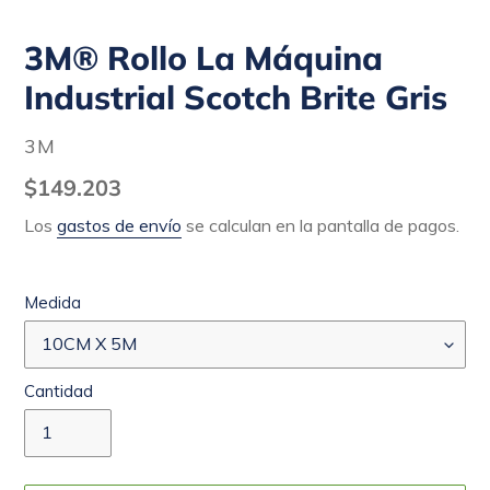
3M® Rollo La Máquina
Industrial Scotch Brite Gris
PROVEEDOR
3M
Precio
$149.203
habitual
Los
gastos de envío
se calculan en la pantalla de pagos.
Medida
Cantidad