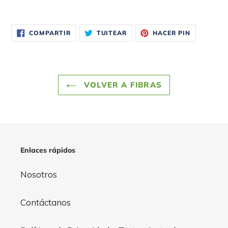
COMPARTIR
TUITEAR
PINEAR
COMPARTIR
TUITEAR
HACER PIN
EN
EN
EN
FACEBOOK
TWITTER
PINTERES
VOLVER A FIBRAS
Enlaces rápidos
Nosotros
Contáctanos