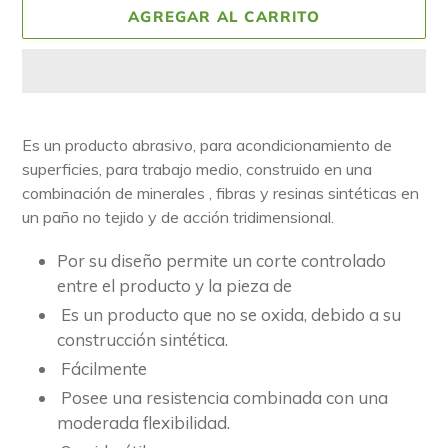
AGREGAR AL CARRITO
Agregando
el
Es un producto abrasivo, para acondicionamiento de
producto
superficies, para trabajo medio, construido en una
a
combinación de minerales , fibras y resinas sintéticas en
tu
un paño no tejido y de acción tridimensional.
carrito
de
Por su diseño permite un corte controlado
compra
entre el producto y la pieza de
Es un producto que no se oxida, debido a su
construcción sintética.
Fácilmente
Posee una resistencia combinada con una
moderada flexibilidad.