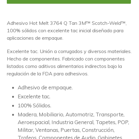
Agregando
el
Adhesivo Hot Melt 3764 Q Tan 3M™ Scotch-Weld™,
producto
100% sólidos con excelente tac inicial diseñado para
a
aplicaciones de empaque.
tu
carrito
Excelente tac. Unión a corrugados y diversos materiales.
de
Hecho de componentes. Fabricado con componentes
compra
listados como aditivos alimentarios indirectos bajo la
regulación de la FDA para adhesivos.
Adhesivo de empaque.
Excelente tac.
100% Sólidos.
Madera, Mobiliario, Automotriz, Transporte,
Aeroespacial, Industria General, Tapetes, POP,
Militar, Ventanas, Puertas, Construcción,
Trofeos, Componentes de Audio, Gabinetes,