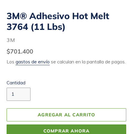
3M® Adhesivo Hot Melt
3764 (11 Lbs)
PROVEEDOR
3M
Precio
$701.400
habitual
Los
gastos de envío
se calculan en la pantalla de pagos.
Cantidad
AGREGAR AL CARRITO
COMPRAR AHORA