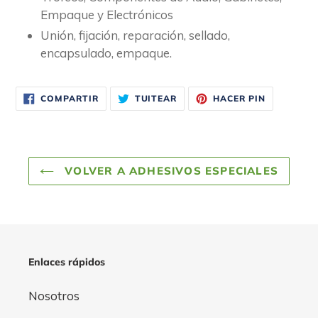
Empaque y Electrónicos
Unión, fijación, reparación, sellado,
encapsulado, empaque.
COMPARTIR
TUITEAR
PINEAR
COMPARTIR
TUITEAR
HACER PIN
EN
EN
EN
FACEBOOK
TWITTER
PINTERES
VOLVER A ADHESIVOS ESPECIALES
Enlaces rápidos
Nosotros